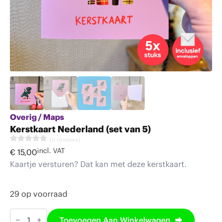
Overig / Maps
Kerstkaart Nederland (set van 5)
(o reviews)
incl. VAT
€
15,00
Kaartje versturen? Dat kan met deze kerstkaart.
29 op voorraad
Kerstkaart
Nederland
Toevoegen Aan Winkelwagen