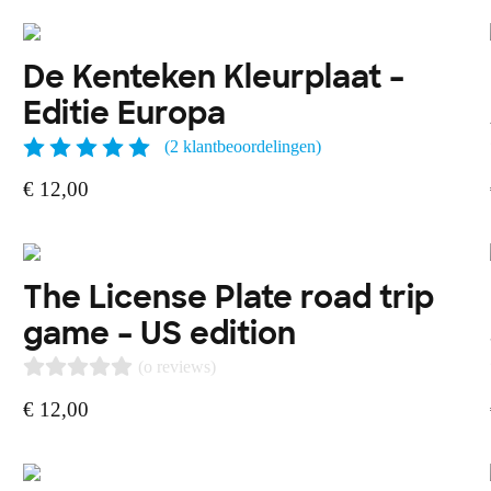
De Kenteken Kleurplaat –
Editie Europa
(
2
klantbeoordelingen)
€
12,00
The License Plate road trip
game – US edition
(o reviews)
€
12,00