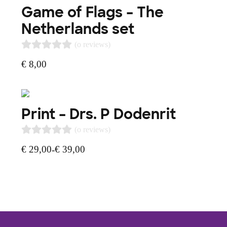
Game of Flags – The
Netherlands set
(o reviews)
€
8,00
Print – Drs. P Dodenrit
(o reviews)
€
29,00
€
39,00
-
Prijsklasse:
€ 29,00
tot
€ 39,00