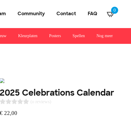
0
am
Community
Contact
FAQ
euw
Kleurplaten
Posters
Spellen
Nog meer
2025 Celebrations Calendar
(o reviews)
€
22,00