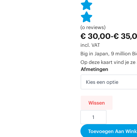
(o reviews)
€
30,00
-
€
35,
Prijsklasse:
incl. VAT
€ 30,00
Big in Japan, 9 million B
tot
Op deze kaart vind je ze
€ 35,00
Afmetingen
Wissen
Print
-
De
Top
Toevoegen Aan Win
2000
aantal